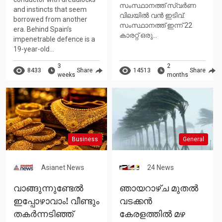
സംസ്ഥാനത്ത് സ്വർണ
and instincts that seem
വിലയിൽ വൻ ഇടിവ്.
borrowed from another
സംസ്ഥാനത്ത് ഇന്ന് 22
era. Behind Spain’s
കാരറ്റ് ഒരു...
impenetrable defence is a
19-year-old...
3
2
8433
Share
14513
Share
weeks
months
Business
General
Asianet News
24 News
വാങ്ങുന്നുണ്ടേൽ
ഞായറാഴ്ച മുതൽ
ഇപ്പോഴാവാം! വീണ്ടും
വടക്കൻ
തകർന്നടിഞ്ഞ്
കേരളത്തിൽ മഴ