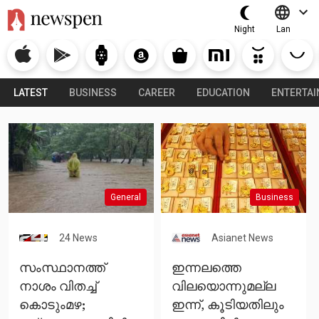
Night
Lan
LATEST
BUSINESS
CAREER
EDUCATION
ENTERTA
General
Business
24 News
Asianet News
സംസ്ഥാനത്ത്
ഇന്നലത്തെ
നാശം വിതച്ച്
വിലയൊന്നുമല്ല
കൊടുംമഴ;
ഇന്ന്, കൂടിയതിലും