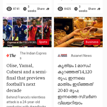
3
3
8741
Share
8425
Share
weeks
weeks
Sports
Business
The Indian Expres
Asianet News
s
Olise, Yamal,
കൃത്യം 1 മാസം!
Cubarsi and a semi-
കുറഞ്ഞത് 14,120
final that previews
രൂപ, ഇന്നലെ
football’s next
മാത്രം ഇടിഞ്ഞത്
decade
2040 രൂപ;
ഇന്നത്തെ സ്വർണ
Behind France’s relentless
attack is a 24-year-old
വിലയറിയാം
conductor with dreadlocks