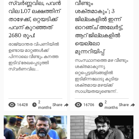
സ്വർണ്ണവില, പവൻ
വീണ്ടും
വില 1.07 ലക്ഷത്തിന്
ശക്തമാകും’; 3
താഴേക്ക്, ഒറ്റയടിക്ക്
ജില്ലകളിൽ ഇന്ന്
പവന് കുറഞ്ഞത്
ഓറഞ്ച് അലേർട്ട്,
2680 രൂപ!
ആറ് ജില്ലകളിൽ
യെല്ലോ
രാജ്യാന്തര വിപണിയിൽ
ഉണ്ടായ മാറ്റങ്ങൾക്ക്
മുന്നറിയിപ്പ്
പിന്നാലെ വീണ്ടും കനത്ത
സംസ്ഥാനത്തെ മഴ വീണ്ടും
ഇടിവ് രേഖപ്പെടുത്തി
ശക്തമാകുന്നു.
സ്വര്‍ണവില....
ഒറ്റപ്പെട്ടയിടങ്ങളിൽ
ഇടിമിന്നലോടു കൂടിയ
ശക്തമായ മഴയ്ക്ക്
സാധ്യതയുണ്ടെന്ന്...
2
2
16428
Share
16706
Share
months
months