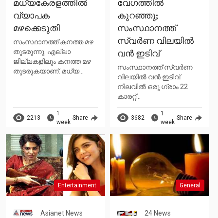
മധ്യകേരളത്തില്‍
വേഗത്തിൽ
വ്യാപക
കുറഞ്ഞു;
മഴക്കെടുതി
സംസ്ഥാനത്ത്
സ്വർണ വിലയിൽ
സംസ്ഥാനത്ത് കനത്ത മഴ
തുടരുന്നു. എല്ലാ
വൻ ഇടിവ്
ജില്ലകളിലും കനത്ത മഴ
സംസ്ഥാനത്ത് സ്വർണ
തുടരുകയാണ്. മധ്യ...
വിലയിൽ വൻ ഇടിവ്.
നിലവിൽ ഒരു ഗ്രാം 22
കാരറ്റ്...
1
1
2213
Share
3682
Share
week
week
Entertainment
General
Asianet News
24 News