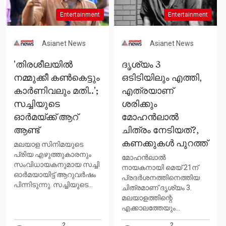
Entertainment
Entertainment
Asianet News
Asianet News
'തിരശീലയില്‍
ദൃശ്യം 3
നമ്മുക്കീ കണ്‍കെട്ടും
ഒടിടിയിലും എത്തി,
കാര്‍ണിവലും മതി..';
എത്രയാണ്
സച്ചിയുടെ
ശരിക്കും
ഓര്‍മയ്ക്ക് ആറ്
മോഹൻലാല്‍
ആണ്ട്
ചിത്രം നേടിയത്?,
കണക്കുകള്‍ പുറത്ത്
മലയാള സിനിമയുടെ
പ്രിയ എഴുത്തുകാരനും
മോഹൻലാല്‍
സംവിധായകനുമായ സച്ചി
നായകനായി മെയ് 21ന്
ഓര്‍മയായിട്ട് ആറുവർഷം
പ്രദര്‍ശനത്തിനെത്തിയ
പിന്നിടുന്നു. സച്ചിയുടെ...
ചിത്രമാണ് ദൃശ്യം 3.
മലയാളത്തിന്റെ
എക്കാലത്തേയും...
2
2