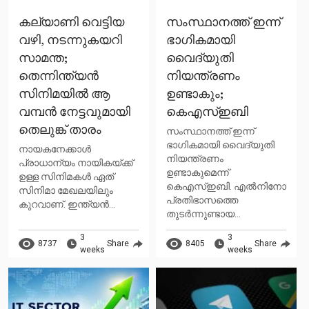
കല്യാണി വെട്ടിയ
സംസ്ഥാനത്ത് ഇന്ന്
വഴി, നടന്നുകയറി
ഭാഗികമായി
സാമന്ത;
വൈദ്യുതി
തെന്നിന്ത്യന്‍
നിയന്ത്രണം
സിനിമയില്‍ ആ
ഉണ്ടാകും;
വമ്പന്‍ നേട്ടവുമായി
കെഎസ്ഇബി
തെലുങ്ക് താരം
സംസ്ഥാനത്ത് ഇന്ന്
ഭാഗികമായി വൈദ്യുതി
നായകനേക്കാള്‍
നിയന്ത്രണം
പ്രാധാന്യം നായികയ്ക്ക്
ഉണ്ടാകുമെന്ന്
ഉള്ള സിനിമകള്‍ ഏത്
കെഎസ്ഇബി. എൽനിനോ
സിനിമാ മേഖലയിലും
പ്രതിഭാസത്തെ
കുറവാണ്. ഇന്ത്യന്‍...
തുടർന്നുണ്ടായ...
3
3
8737
Share
8405
Share
weeks
weeks