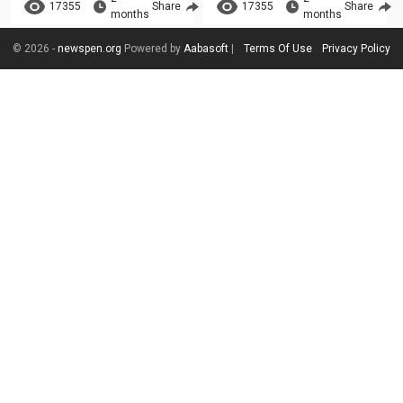
17355
Share
17355
Share
months
months
© 2026 -
newspen.org
Powered by
Aabasoft
|
Terms Of Use
Privacy Policy
Health
Health
Asianet News
Asianet News
എബോള വ്യാപനം;
സുഡാനിൽ
എങ്ങനെയാണ് ഇത്
നിന്നെത്തിയ
പടരുന്നത്?
യുവതിക്ക്
അവഗണിക്കാൻ
എബോളയെന്ന്
പാടില്ലാത്ത
സംശയം; കോട്ടയം
ലക്ഷണങ്ങൾ
മെഡിക്കൽ
കോളേജിൽ
വവ്വാലുകളിൽ നിന്ന്
പകരുന്ന ഒരു കൂട്ടം
ചികിത്സയിൽ
വൈറസുകൾ