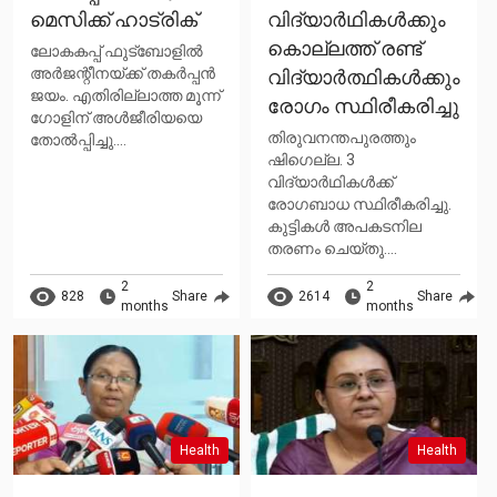
മെസിക്ക് ഹാട്രിക്
വിദ്യാർഥികൾക്കും
കൊല്ലത്ത് രണ്ട്
ലോകകപ്പ് ഫുട്‌ബോളില്‍
അര്‍ജന്റീനയ്ക്ക് തകര്‍പ്പന്‍
വിദ്യാർത്ഥികൾക്കും
ജയം. എതിരില്ലാത്ത മൂന്ന്
രോഗം സ്ഥിരീകരിച്ചു
ഗോളിന് അള്‍ജീരിയയെ
തിരുവനന്തപുരത്തും
തോല്‍പ്പിച്ചു....
ഷിഗെല്ല. 3
വിദ്യാർഥികൾക്ക്
രോഗബാധ സ്ഥിരീകരിച്ചു.
കുട്ടികൾ അപകടനില
തരണം ചെയ്‌തു....
2
2
828
Share
2614
Share
months
months
Health
Health