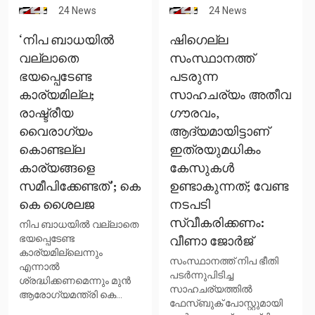
24 News
24 News
‘നിപ ബാധയിൽ
ഷിഗെല്ല
വല്ലാതെ
സംസ്ഥാനത്ത്
ഭയപ്പെടേണ്ട
പടരുന്ന
കാര്യമില്ല;
സാഹചര്യം അതീവ
രാഷ്ട്രീയ
ഗൗരവം,
വൈരാഗ്യം
ആദ്യമായിട്ടാണ്
കൊണ്ടല്ല
ഇത്രയുമധികം
കാര്യങ്ങളെ
കേസുകൾ
സമീപിക്കേണ്ടത്’; കെ
ഉണ്ടാകുന്നത്; വേണ്ട
കെ ശൈലജ
നടപടി
സ്വീകരിക്കണം:
നിപ ബാധയിൽ വല്ലാതെ
ഭയപ്പെടേണ്ട
വീണാ ജോർജ്
കാര്യമില്ലെന്നും
സംസ്ഥാനത്ത് നിപ ഭീതി
എന്നാൽ
പടർന്നുപിടിച്ച
ശ്രദ്ധിക്കണമെന്നും മുൻ
സാഹചര്യത്തിൽ
ആരോഗ്യമന്ത്രി കെ...
ഫേസ്ബുക് പോസ്റ്റുമായി