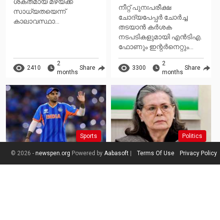
ശക്തമായ മഴയ്ക്ക്
നീറ്റ് പുനഃപരീക്ഷ
സാധ്യതയെന്ന്
ചോദ്യപേപ്പര്‍ ചോര്‍ച്ച
കാലാവസ്ഥാ...
തടയാന്‍ കര്‍ശക
നടപടികളുമായി എന്‍ടിഎ.
ഫോണും ഇന്റര്‍നെറ്റും...
2
2
2410
Share
3300
Share
months
months
Sports
Politics
© 2026 -
newspen.org
Powered by
Aabasoft
|
Terms Of Use
Privacy Policy
24 News
24 News
ബൈ ബൈ സൂര്യ;
സോണിയ ഗാന്ധി
ഇന്ത്യന്‍ ട്വന്റി 20
ആശുപത്രിയിൽ;
ടീമിന്റെ പുതിയ
മേദാന്ത