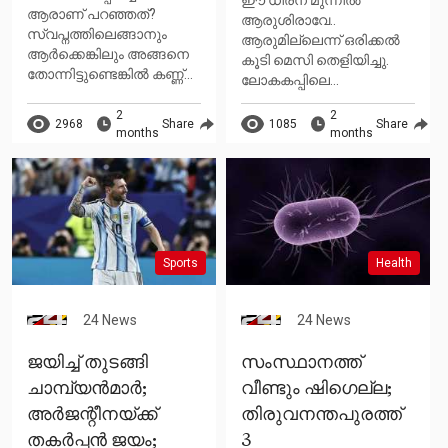
ഈ ധീരന് മുന്നില്‍
ആരാണ് പറഞ്ഞത്?
ആരുശിരാവേ..
സ്വപ്നത്തിലെങ്ങാനും
ആരുമില്ലെന്ന് ഒരിക്കല്‍
ആര്‍ക്കെങ്കിലും അങ്ങനെ
കൂടി മെസി തെളിയിച്ചു.
തോന്നിട്ടുണ്ടെങ്കില്‍ കണ്ണ്...
ലോകകപ്പിലെ...
2
2
2968
Share
1085
Share
months
months
Sports
Health
24 News
24 News
ജയിച്ച് തുടങ്ങി
സംസ്ഥാനത്ത്
ചാമ്പ്യന്‍മാര്‍;
വീണ്ടും ഷിഗെല്ല;
അര്‍ജന്റീനയ്ക്ക്
തിരുവനന്തപുരത്ത്
തകര്‍പ്പന്‍ ജയം;
3