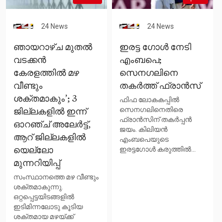
24 News
24 News
ഞായറാഴ്ച മുതൽ
ഇരട്ട ഗോള്‍ നേടി
വടക്കൻ
എംബപെ;
കേരളത്തിൽ മഴ
സെനഗലിനെ
വീണ്ടും
തകര്‍ത്ത് ഫ്രാന്‍സ്
ശക്തമാകും’; 3
ഫിഫ ലോകകപ്പില്‍
സെനഗലിനെതിരെ
ജില്ലകളിൽ ഇന്ന്
ഫ്രാന്‍സിന് തകര്‍പ്പന്‍
ഓറഞ്ച് അലേർട്ട്,
ജയം. കിലിയന്‍
ആറ് ജില്ലകളിൽ
എംബപെയുടെ
ഇരട്ടഗോള്‍ കരുത്തില്‍...
യെല്ലോ
മുന്നറിയിപ്പ്
സംസ്ഥാനത്തെ മഴ വീണ്ടും
ശക്തമാകുന്നു.
ഒറ്റപ്പെട്ടയിടങ്ങളിൽ
ഇടിമിന്നലോടു കൂടിയ
ശക്തമായ മഴയ്ക്ക്