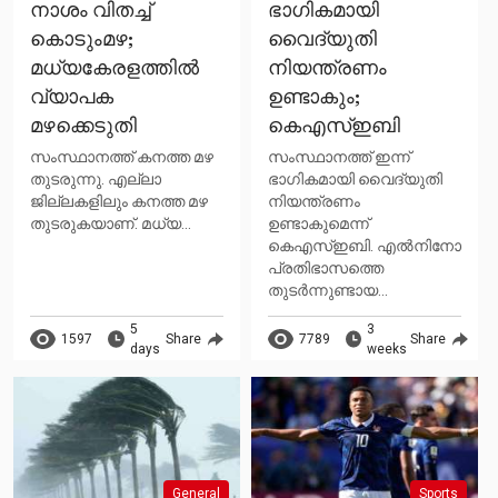
നാശം വിതച്ച്
ഭാഗികമായി
കൊടുംമഴ;
വൈദ്യുതി
മധ്യകേരളത്തില്‍
നിയന്ത്രണം
വ്യാപക
ഉണ്ടാകും;
മഴക്കെടുതി
കെഎസ്ഇബി
സംസ്ഥാനത്ത് കനത്ത മഴ
സംസ്ഥാനത്ത് ഇന്ന്
തുടരുന്നു. എല്ലാ
ഭാഗികമായി വൈദ്യുതി
ജില്ലകളിലും കനത്ത മഴ
നിയന്ത്രണം
തുടരുകയാണ്. മധ്യ...
ഉണ്ടാകുമെന്ന്
കെഎസ്ഇബി. എൽനിനോ
പ്രതിഭാസത്തെ
തുടർന്നുണ്ടായ...
5
3
1597
Share
7789
Share
days
weeks
General
Sports