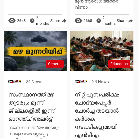
മുൻ ആരോഗ്യമന്ത്രി
വീണാ...
2
2
2648
Share
2668
Share
months
months
General
Education
24 News
24 News
സംസ്ഥാനത്ത് മഴ
നീറ്റ് പുനഃപരീക്ഷ;
തുടരും: മൂന്ന്
ചോദ്യപേപ്പര്‍
ജില്ലകളിൽ ഇന്ന്
ചോര്‍ച്ച തടയാന്‍
ഓറഞ്ച് അലർട്ട്
കര്‍ശക
നടപടികളുമായി
സംസ്ഥാനത്ത് മഴ തുടരും.
നാളെ വരെ ഒറ്റപ്പെട്ട
എന്‍ടിഎ