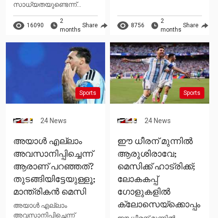
സാധ്യതയുണ്ടെന്ന്...
2
2
16090
Share
8756
Share
months
months
Sports
Sports
24 News
24 News
അയാള്‍ എല്ലാം
ഈ ധീരന് മുന്നില്‍
അവസാനിപ്പിച്ചെന്ന്
ആരുശിരാവേ;
ആരാണ് പറഞ്ഞത്?
മെസിക്ക് ഹാട്രിക്ക്;
തുടങ്ങിയിട്ടേയുള്ളൂ;
ലോകകപ്പ്
മാന്ത്രികന്‍ മെസി
ഗോളുകളില്‍
ക്ലോസെയ്‌ക്കൊപ്പം
അയാള്‍ എല്ലാം
അവസാനിപ്പിച്ചെന്ന്